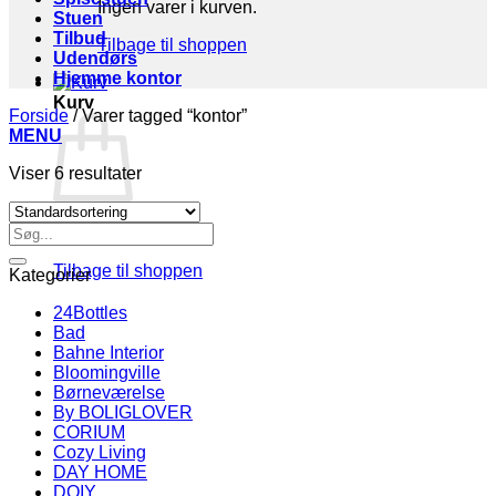
Ingen varer i kurven.
Stuen
Tilbud
Tilbage til shoppen
Udendørs
Hjemme kontor
Kurv
Forside
/
Varer tagged “kontor”
MENU
Viser 6 resultater
Søg
Ingen varer i kurven.
efter:
Tilbage til shoppen
Kategorier
24Bottles
Bad
Bahne Interior
Bloomingville
Børneværelse
By BOLIGLOVER
CORIUM
Cozy Living
DAY HOME
DOIY