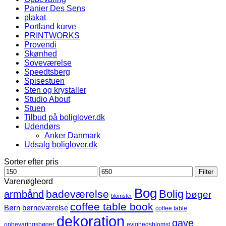
Panier Des Sens
plakat
Portland kurve
PRINTWORKS
Provendi
Skønhed
Soveværelse
Speedtsberg
Spisestuen
Sten og krystaller
Studio About
Stuen
Tilbud på boliglover.dk
Udendørs
Anker Danmark
Udsalg boliglover.dk
Sorter efter pris
Mindste
Højeste
Filter
pris
pris
Varenøgleord
Bog
Bolig
badeværelse
armbånd
bøger
blomster
coffee table book
børneværelse
Børn
coffee table
dekoration
gave
opbevaringsbøger
evighedsblomst