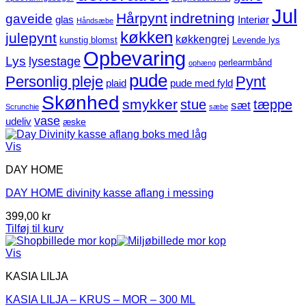
Jul
Hårpynt
indretning
gaveide
glas
Interiør
Håndsæbe
køkken
julepynt
køkkengrej
kunstig blomst
Levende lys
Opbevaring
Lys
lysestage
perlearmbånd
ophæng
pude
Personlig pleje
Pynt
plaid
pude med fyld
Skønhed
smykker
stue
tæppe
sæt
Scrunchie
sæbe
vase
udeliv
æske
Vis
DAY HOME
DAY HOME divinity kasse aflang i messing
399,00
kr
Tilføj til kurv
Vis
KASIA LILJA
KASIA LILJA – KRUS – MOR – 300 ML