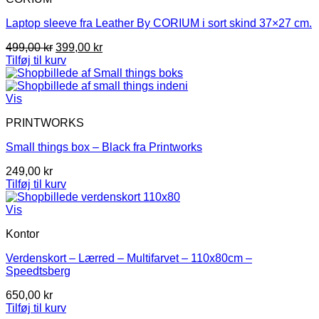
Laptop sleeve fra Leather By CORIUM i sort skind 37×27 cm.
Den
Den
499,00
kr
399,00
kr
oprindelige
aktuelle
Tilføj til kurv
pris
pris
var:
er:
499,00 kr.
399,00 kr.
Vis
PRINTWORKS
Small things box – Black fra Printworks
249,00
kr
Tilføj til kurv
Vis
Kontor
Verdenskort – Lærred – Multifarvet – 110x80cm –
Speedtsberg
650,00
kr
Tilføj til kurv