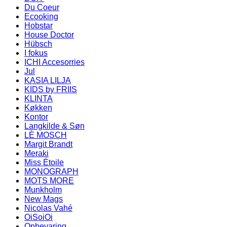
Du Coeur
Ecooking
Hobstar
House Doctor
Hübsch
I fokus
ICHI Accesorries
Jul
KASIA LILJA
KIDS by FRIIS
KLINTA
Køkken
Kontor
Langkilde & Søn
LÈ MOSCH
Margit Brandt
Meraki
Miss Étoile
MONOGRAPH
MOTS MORE
Munkholm
New Mags
Nicolas Vahé
OiSoiOi
Opbevaring