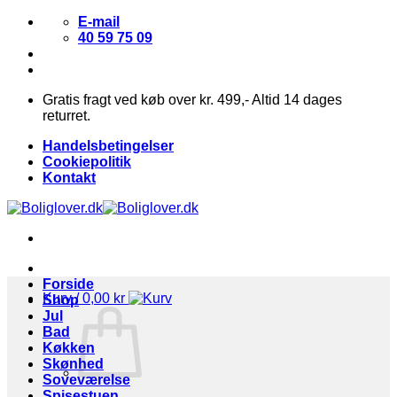
Fortsæt
E-mail
til
40 59 75 09
indhold
Gratis fragt ved køb over kr. 499,- Altid 14 dages
returret.
Handelsbetingelser
Cookiepolitik
Kontakt
Forside
Kurv /
0,00
kr
Shop
Jul
Bad
Køkken
Skønhed
Soveværelse
Spisestuen