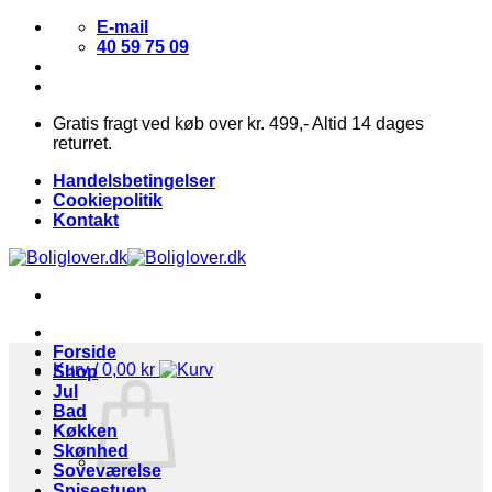
Fortsæt
E-mail
til
40 59 75 09
indhold
Gratis fragt ved køb over kr. 499,- Altid 14 dages
returret.
Handelsbetingelser
Cookiepolitik
Kontakt
Forside
Kurv /
0,00
kr
Shop
Jul
Bad
Køkken
Skønhed
Soveværelse
Spisestuen