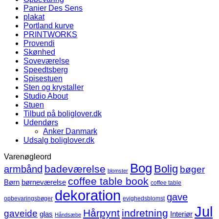
Panier Des Sens
plakat
Portland kurve
PRINTWORKS
Provendi
Skønhed
Soveværelse
Speedtsberg
Spisestuen
Sten og krystaller
Studio About
Stuen
Tilbud på boliglover.dk
Udendørs
Anker Danmark
Udsalg boliglover.dk
Varenøgleord
Bog
Bolig
badeværelse
armbånd
bøger
blomster
coffee table book
børneværelse
Børn
coffee table
dekoration
gave
opbevaringsbøger
evighedsblomst
Jul
Hårpynt
indretning
gaveide
glas
Interiør
Håndsæbe