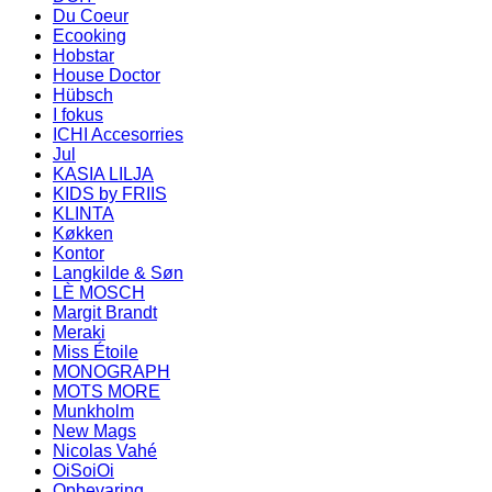
Du Coeur
Ecooking
Hobstar
House Doctor
Hübsch
I fokus
ICHI Accesorries
Jul
KASIA LILJA
KIDS by FRIIS
KLINTA
Køkken
Kontor
Langkilde & Søn
LÈ MOSCH
Margit Brandt
Meraki
Miss Étoile
MONOGRAPH
MOTS MORE
Munkholm
New Mags
Nicolas Vahé
OiSoiOi
Opbevaring