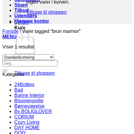
Ingen varer i kurven.
Stuen
Tilbud
Tilbage til shoppen
Udendørs
Hjemme kontor
Kurv
Forside
/
Varer tagged “brun marmor”
MENU
Viser 1 resultat
Søg
Ingen varer i kurven.
efter:
Tilbage til shoppen
Kategorier
24Bottles
Bad
Bahne Interior
Bloomingville
Børneværelse
By BOLIGLOVER
CORIUM
Cozy Living
DAY HOME
DOIY