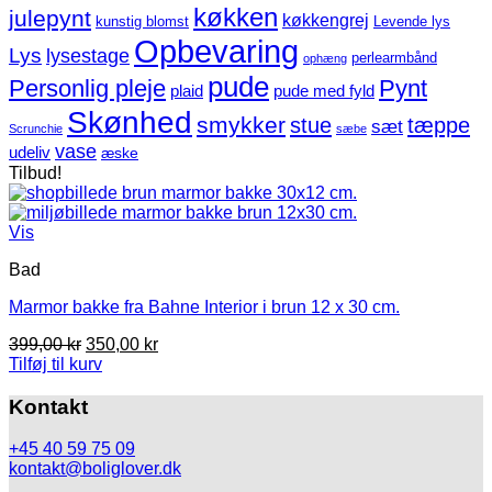
køkken
julepynt
køkkengrej
kunstig blomst
Levende lys
Opbevaring
Lys
lysestage
perlearmbånd
ophæng
pude
Personlig pleje
Pynt
plaid
pude med fyld
Skønhed
smykker
stue
tæppe
sæt
Scrunchie
sæbe
vase
udeliv
æske
Tilbud!
Vis
Bad
Marmor bakke fra Bahne Interior i brun 12 x 30 cm.
Den
Den
399,00
kr
350,00
kr
oprindelige
aktuelle
Tilføj til kurv
pris
pris
var:
er:
Kontakt
399,00 kr.
350,00 kr.
+45 40 59 75 09
kontakt@boliglover.dk